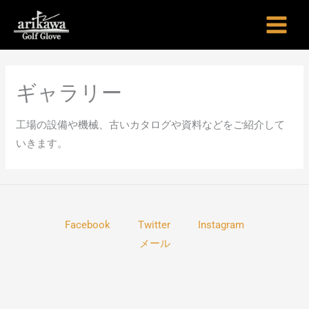
内
容
を
ス
キ
ギャラリー
ッ
プ
工場の設備や機械、古いカタログや資料などをご紹介して
いきます。
Facebook
Twitter
Instagram
メール