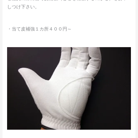
しつけ下さい。
・当て皮補強１カ所４００円～