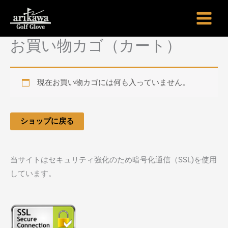
内
容
を
お買い物カゴ（カート）
ス
キ
ッ
現在お買い物カゴには何も入っていません。
プ
ショップに戻る
当サイトはセキュリティ強化のため暗号化通信（SSL)を使用
しています。