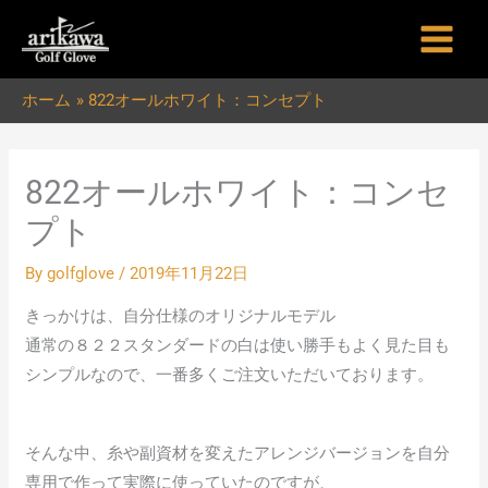
内
容
を
ホーム
822オールホワイト：コンセプト
ス
キ
ッ
822オールホワイト：コンセ
プ
プト
By
golfglove
/
2019年11月22日
きっかけは、自分仕様のオリジナルモデル
通常の８２２スタンダードの白は使い勝手もよく見た目も
シンプルなので、一番多くご注文いただいております。
そんな中、糸や副資材を変えたアレンジバージョンを自分
専用で作って実際に使っていたのですが、