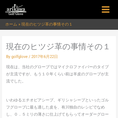
内
容
を
ホーム
現在のヒツジ革の事情その１
ス
キ
ッ
現在のヒツジ革の事情その１
プ
By
golfglove
/
2017年6月22日
現在は、当社のグローブではマイクロファイバーのタイプ
が主流ですが、もう１０年くらい前は羊皮のグローブが主
流でした。
いわゆるエチオピアシープ、ギリシャシープといったゴル
フグローブに最も適した皮を、有川独自のレシピでなめ
し、０．５ミリの薄さに仕上げてもらってオーダーグロー