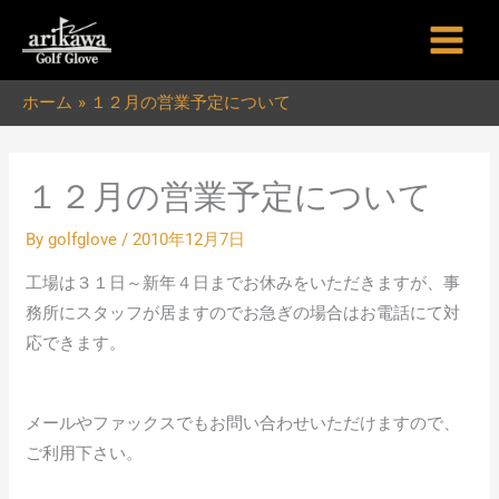
内
容
を
ホーム
１２月の営業予定について
ス
キ
ッ
１２月の営業予定について
プ
By
golfglove
/
2010年12月7日
工場は３１日～新年４日までお休みをいただきますが、事
務所にスタッフが居ますのでお急ぎの場合はお電話にて対
応できます。
メールやファックスでもお問い合わせいただけますので、
ご利用下さい。