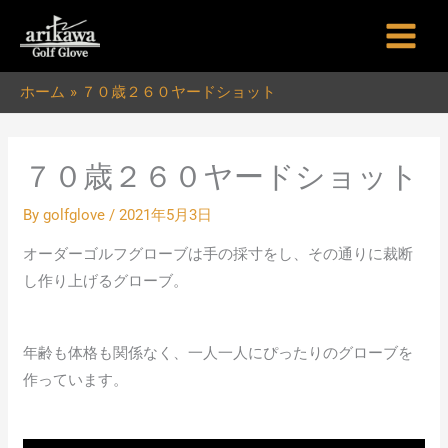
内
容
を
ホーム
７０歳２６０ヤードショット
ス
キ
ッ
７０歳２６０ヤードショット
プ
By
golfglove
/
2021年5月3日
オーダーゴルフグローブは手の採寸をし、その通りに裁断
し作り上げるグローブ。
年齢も体格も関係なく、一人一人にぴったりのグローブを
作っています。