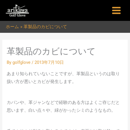
内
容
を
ホーム
革製品のカビについて
ス
キ
ッ
革製品のカビについて
プ
By
golfglove
/
2013年7月10日
あまり知られていないことですが、革製品というのは取り
扱い方が悪いとカビが発生します。
カバンや、革ジャンなどで経験のある方はよくご存じだと
思います、白い点々や、緑がかったシミのようなもの。