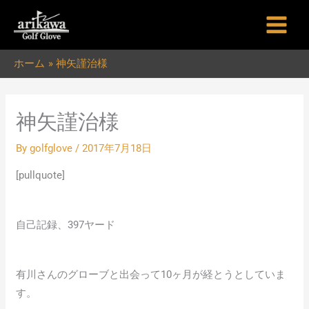
内
容
を
ホーム
神矢謹治様
ス
キ
ッ
神矢謹治様
プ
By
golfglove
/
2017年7月18日
[pullquote]
自己記録、397ヤード
有川さんのグローブと出会って10ヶ月が経とうとしていま
す。