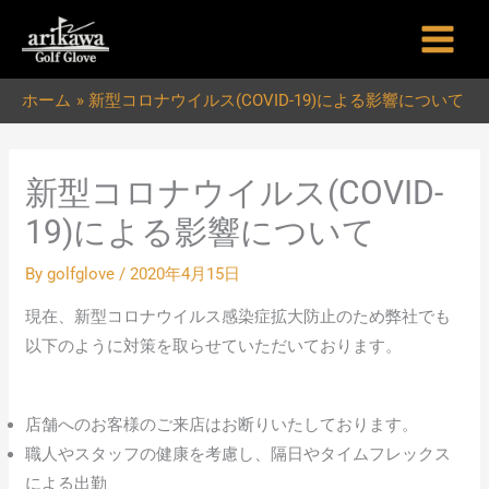
内
容
を
ホーム
新型コロナウイルス(COVID-19)による影響について
ス
キ
ッ
新型コロナウイルス(COVID-
プ
19)による影響について
By
golfglove
/
2020年4月15日
現在、新型コロナウイルス感染症拡大防止のため弊社でも
以下のように対策を取らせていただいております。
店舗へのお客様のご来店はお断りいたしております。
職人やスタッフの健康を考慮し、隔日やタイムフレックス
による出勤