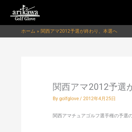
内
容
を
ス
ホーム
関西アマ2012予選が終わり、本選へ
キ
ッ
プ
関西アマ2012予
By
golfglove
/
2012年4月25日
関西アマチュアゴルフ選手権の予選