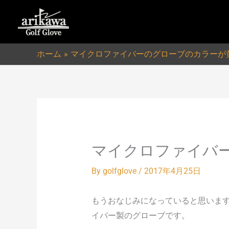
内
容
を
ス
ホーム
マイクロファイバーのグローブのカラーが
キ
ッ
プ
マイクロファイバ
By
golfglove
/
2017年4月25日
もうおなじみになっていると思いま
イバー製のグローブです。