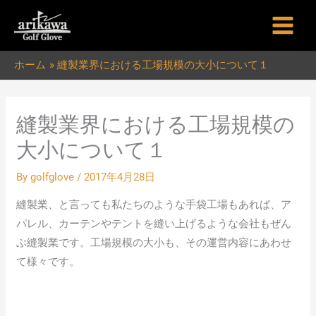
内
容
を
ホーム
縫製業界における工場規模の大小について１
ス
キ
ッ
縫製業界における工場規模の
プ
大小について１
By
golfglove
/
2017年4月28日
縫製業、と言っても私たちのような手袋工場もあれば、ア
パレル、カーテンやテントを縫い上げるような会社もぜん
ぶ縫製業です。工場規模の大小も、その運営内容にあわせ
て様々です。