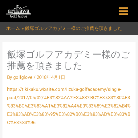
内
容
を
ホーム
飯塚ゴルフアカデミー様のご推薦を頂きました
ス
キ
ッ
飯塚ゴルフアカデミー様のご
プ
推薦を頂きました
By
golfglove
/
2018年4月1日
https://tikikaku.wixsite.com/iizuka-golfacademy/single-
post/2017/05/02/%E3%82%AA%E3%83%BC%E3%83%80%E3
%83%BC%E3%83%A1%E3%82%A4%E3%83%89%E3%82%B4%
E3%83%AB%E3%83%95%E3%82%B0%E3%83%AD%E3%83%B
C%E3%83%96