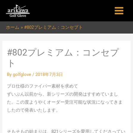
内
容
を
ホーム
#802プレミアム：コンセプト
ス
キ
ッ
#802プレミアム：コンセプ
プ
ト
By
golfglove
/
2018年7月3日
プロ仕様のファイバー素材を求めて
ずいぶん以前から、新シリーズの開発はすすめていまし
た。この度ようやくオーダー受注可能な状況になってきま
したので発表いたします。
そもそもの始まりは、821シリーズを愛用してくださってい