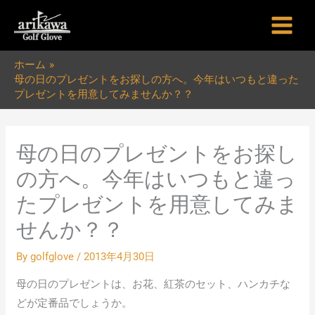
内
容
を
ホーム
ス
母の日のプレゼントをお探しの方へ。今年はいつもと違った
キ
プレゼントを用意してみませんか？？
ッ
プ
母の日のプレゼントをお探し
の方へ。今年はいつもと違っ
たプレゼントを用意してみま
せんか？？
By
golfglove
/
2013年4月30日
母の日のプレゼントは、お花、紅茶のセット、ハンカチな
どが定番品でしょうか。