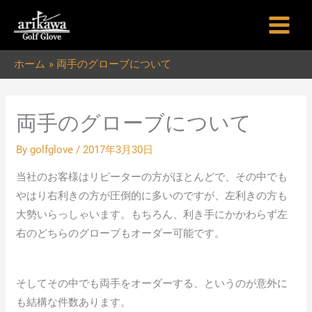
内
容
を
ホーム
両手のグローブについて
ス
キ
ッ
両手のグローブについて
プ
By
golfglove
/
2017年3月30日
当社のお客様はリピーターの方がほとんどで、その中でも
やはり右利きの方が圧倒的に多いのですが、左利きの方も
大勢いらっしゃいます。もちろん、利き手にかかわらず左
右のどちらのグローブもオーダー可能です。
そしてその中でも両手をオーダーする、というのが意外に
も結構な件数あります。