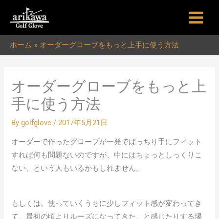
内
容
を
ホーム
オーダーグローブをもっと上手に使う方法
ス
キ
ッ
オーダーグローブをもっと上
プ
手に使う方法
By
golfglove
/
2017年5月21日
オーダーで作ったグローブが一発でばっちり手にフィット
すれば何も問題ないのですが、中にはちょっとしっくりこ
ない、という人もいるかもしれません。
もしくは、使っていくうちに少しフィット感が変わってき
て、最初の頃よりルーズになってきた、と感じたりする場